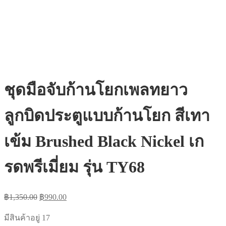
ชุดมือจับก้านโยกเพลทยาว
ลูกบิดประตูแบบก้านโยก สีเทา
เข้ม Brushed Black Nickel เก
รดพรีเมี่ยม รุ่น TY68
Original
Current
฿
1,350.00
฿
990.00
price
price
was:
is:
มีสินค้าอยู่ 17
฿1,350.00.
฿990.00.