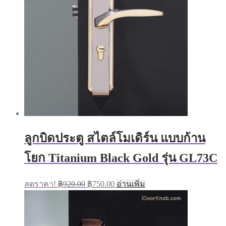
ลูกบิดประตู สไตล์โมเดิร์น แบบก้าน
โยก Titanium Black Gold รุ่น GL73C
Original
Current
ลดราคา!
฿
920.00
฿
750.00
อ่านเพิ่ม
price
price
was:
is:
฿920.00.
฿750.00.