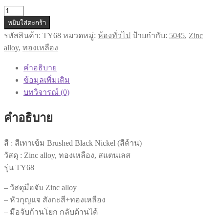
จำนวน
หยิบใส่ตะกร้า
ชุด
รหัสสินค้า:
TY68
หมวดหมู่:
ห้องทั่วไป
ป้ายกำกับ:
5045
,
Zinc
มือ
alloy
,
ทองเหลือง
จับ
ก้าน
คำอธิบาย
โยก
ข้อมูลเพิ่มเติม
เพลท
บทวิจารณ์ (0)
ยาว
ลูกบิด
คำอธิบาย
ประตู
แบบ
สี : สีเทาเข้ม Brushed Black Nickel (สีด้าน)
ก้าน
วัสดุ : Zinc alloy, ทองเหลือง, สแตนเลส
โยก
รุ่น TY68
สี
เทา
– วัสดุมือจับ Zinc alloy
เข้ม
– หัวกุญแจ สังกะสี+ทองเหลือง
Brushed
– มือจับก้านโยก กลับด้านได้
Black