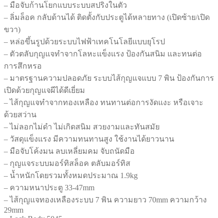
Nickel
– มือจับก้านโยกแบบระบบสปริงในตัว
เก
– ลิ่มล็อค กลับด้านได้ ติดตั้งกับประตูได้หลายทาง (เปิดซ้าย/เปิด
รด
ขวา)
พรี
– หล่อขึ้นรูปด้วยระบบไฟฟ้าเทคโนโลยีแบบยุโรป
เมี่
– ตัวตลับกุญแจทำจากโลหะแข็งแรง ป้องกันสนิม และทนต่อ
ยม
การสึกหรอ
รุ่น
– มาตรฐานความปลอดภัย ระบบไส้กุญแจแบบ 7 พิน ป้องกันการ
TY68
เปิดด้วยกุญแจผีได้ดีเยี่ยม
ชิ้น
– ไส้กุญแจทำจากทองเหลือง ทนทานต่อการงัดแงะ หรือเจาะ
ด้วยสว่าน
– ไม่ลอกไม่ดำ ไม่เกิดสนิม สวยงามและทันสมัย
– วัสดุแข็งแรง มีความทนทานสูง ใช้งานได้ยาวนาน
– มือจับโค้งมน ลบเหลี่ยมคม จับถนัดมือ
– กุญแจระบบมอร์ทิสล็อค ตลับมอร์ทิส
– น้ำหนักโดยรวมทั้งหมดประมาณ 1.9kg
– ความหนาประตู 33-47mm
– ไส้กุญแจทองเหลืองระบบ 7 พิน ความยาว 70mm ความกว้าง
29mm