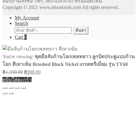
สอบถามสั่งซื้อ โทร. 083-428-9745 หรือแอดไลน์
Copyright © 2021 www.idoorknob.com All rights reserved.
My Account
Search
ค้นหา:
ค้นหา
Cart
0
You're viewing:
ชุดมือจับก้านโยกเพลทยาว ลูกบิดประตูแบบก้าน
โยก สีเทาเข้ม Brushed Black Nickel เกรดพรีเมี่ยม รุ่น TY68
Original
Current
฿
1,350.00
฿
990.00
price
price
หยิบใส่ตะกร้า
was:
is:
฿1,350.00.
฿990.00.