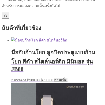
สำหรับการแสดงความเห็นครั้งถัดไป
สินค้าที่เกี่ยวข้อง
มือจับก้านโยก ลูกบิดประตูแบบก้าน
โยก สีดำ สไตล์นอร์ดิก มินิมอล รุ่น
JB88
Original
Current
ลดราคา!
฿
980.00
฿
790.00
อ่านเพิ่ม
price
price
was:
is:
฿980.00.
฿790.00.