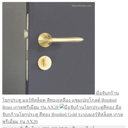
was:
is:
฿920.00.
฿750.00.
มือจับกก้าน
โยกประตู มอร์ทิสล็อค สีทองเหลือง แชมเปญโกลด์ Brushed
Brass เกรดพรีเมี่ยม รุ่น AX28
มือ
จับกก้านโยกประตู สีทอง Brushed Gold ระบบมอร์ทิสล็อค เกรด
พรีเมี่ยม รุ่น AX26