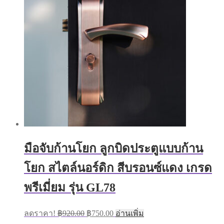
มือจับก้านโยก ลูกบิดประตูแบบก้าน
โยก สไตล์นอร์ดิก สีบรอนซ์แดง เกรด
พรีเมี่ยม รุ่น GL78
Original
Current
ลดราคา!
฿
920.00
฿
750.00
อ่านเพิ่ม
price
price