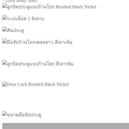
– Lock Body 5045