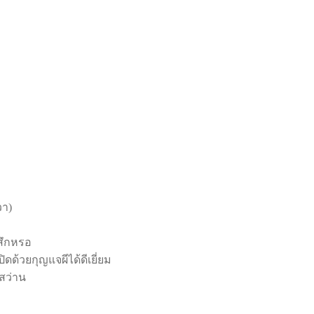
วา)
สึกหรอ
้วยกุญแจผีได้ดีเยี่ยม
สว่าน