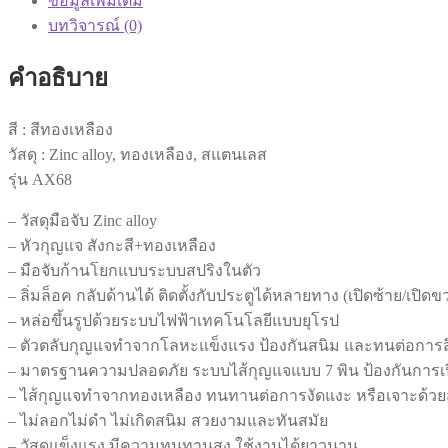
ข้อมูลเพิ่มเติม
ประตู
บทวิจารณ์ (0)
มอร์ทิ
สล็อค
คำอธิบาย
สี
ทอง
สี : สีทองเหลือง
เหลือง
วัสดุ : Zinc alloy, ทองเหลือง, สแตนเลส
แชมเปญ
รุ่น AX68
โกลด์
Brushed
– วัสดุมือจับ Zinc alloy
Brass
– หัวกุญแจ สังกะสี+ทองเหลือง
เก
– มือจับก้านโยกแบบระบบสปริงในตัว
รด
– ลิ่มล็อค กลับด้านได้ ติดตั้งกับประตูได้หลายทาง (เปิดซ้าย/เปิดข
พรี
– หล่อขึ้นรูปด้วยระบบไฟฟ้าเทคโนโลยีแบบยุโรป
เมี่
– ตัวตลับกุญแจทำจากโลหะแข็งแรง ป้องกันสนิม และทนต่อการ
ยม
– มาตรฐานความปลอดภัย ระบบไส้กุญแจแบบ 7 พิน ป้องกันการเปิดด
รุ่น
AX28
– ไส้กุญแจทำจากทองเหลือง ทนทานต่อการงัดแงะ หรือเจาะด้วย
ชิ้น
– ไม่ลอกไม่ดำ ไม่เกิดสนิม สวยงามและทันสมัย
– วัสดุแข็งแรง มีความทนทานสูง ใช้งานได้ยาวนาน