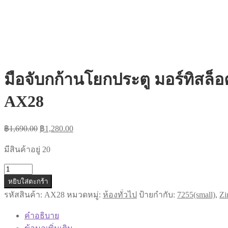
มือจับกก้านโยกประตู มอร์ทิสล็อ
AX28
Original
Current
฿
1,690.00
฿
1,280.00
price
price
was:
is:
มีสินค้าอยู่ 20
฿1,690.00.
฿1,280.00.
จำนวน
หยิบใส่ตะกร้า
มือ
รหัสสินค้า:
AX28
หมวดหมู่:
ห้องทั่วไป
ป้ายกำกับ:
7255(small)
,
Zi
จับ
กก้าน
คำอธิบาย
โยก