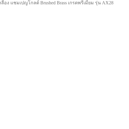
ลือง แชมเปญโกลด์ Brushed Brass เกรดพรีเมี่ยม รุ่น AX28