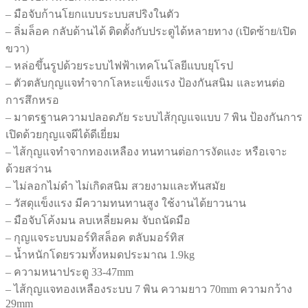
Brushed
– มือจับก้านโยกแบบระบบสปริงในตัว
Gold
– ลิ่มล็อค กลับด้านได้ ติดตั้งกับประตูได้หลายทาง (เปิดซ้าย/เปิด
เก
ขวา)
รด
– หล่อขึ้นรูปด้วยระบบไฟฟ้าเทคโนโลยีแบบยุโรป
พรี
– ตัวตลับกุญแจทำจากโลหะแข็งแรง ป้องกันสนิม และทนต่อ
เมี่
การสึกหรอ
ยม
– มาตรฐานความปลอดภัย ระบบไส้กุญแจแบบ 7 พิน ป้องกันการ
รุ่น
TG68
เปิดด้วยกุญแจผีได้ดีเยี่ยม
ชิ้น
– ไส้กุญแจทำจากทองเหลือง ทนทานต่อการงัดแงะ หรือเจาะ
ด้วยสว่าน
– ไม่ลอกไม่ดำ ไม่เกิดสนิม สวยงามและทันสมัย
– วัสดุแข็งแรง มีความทนทานสูง ใช้งานได้ยาวนาน
– มือจับโค้งมน ลบเหลี่ยมคม จับถนัดมือ
– กุญแจระบบมอร์ทิสล็อค ตลับมอร์ทิส
– น้ำหนักโดยรวมทั้งหมดประมาณ 1.9kg
– ความหนาประตู 33-47mm
– ไส้กุญแจทองเหลืองระบบ 7 พิน ความยาว 70mm ความกว้าง
29mm