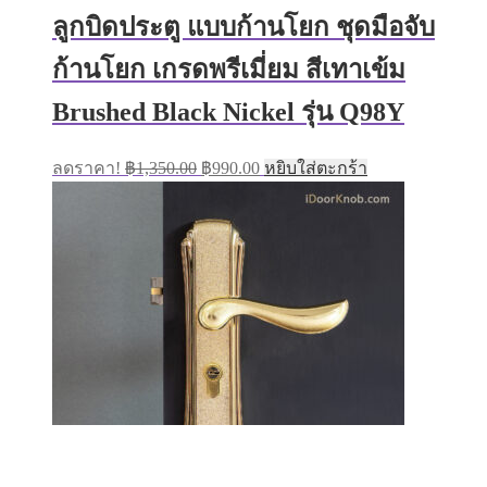
฿900.00.
฿690.00.
ลูกบิดประตู แบบก้านโยก ชุดมือจับ
ก้านโยก เกรดพรีเมี่ยม สีเทาเข้ม
Brushed Black Nickel รุ่น Q98Y
Original
Current
ลดราคา!
฿
1,350.00
฿
990.00
หยิบใส่ตะกร้า
price
price
was:
is:
฿1,350.00.
฿990.00.