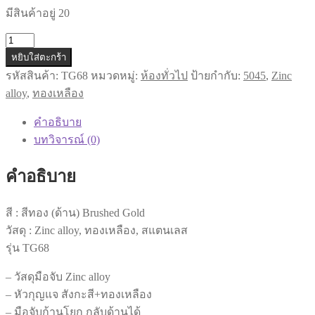
was:
is:
มีสินค้าอยู่ 20
฿1,350.00.
฿990.00.
จำนวน
หยิบใส่ตะกร้า
ชุด
รหัสสินค้า:
TG68
หมวดหมู่:
ห้องทั่วไป
ป้ายกำกับ:
5045
,
Zinc
มือ
alloy
,
ทองเหลือง
จับ
ก้าน
คำอธิบาย
โยก
บทวิจารณ์ (0)
เพลท
ยาว
คำอธิบาย
ลูกบิด
ประตู
สี : สีทอง (ด้าน) Brushed Gold
แบบ
วัสดุ : Zinc alloy, ทองเหลือง, สแตนเลส
ก้าน
รุ่น TG68
โยก
สี
– วัสดุมือจับ Zinc alloy
ทอง
– หัวกุญแจ สังกะสี+ทองเหลือง
ด้าน
– มือจับก้านโยก กลับด้านได้