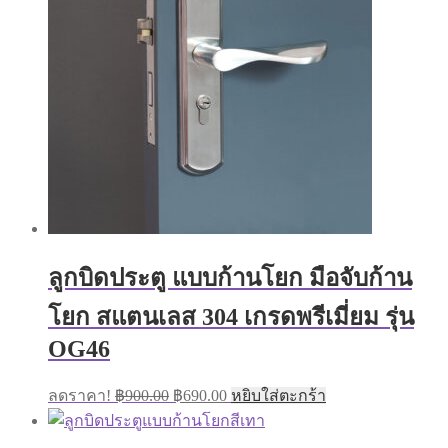
ลูกบิดประตู แบบก้านโยก มือจับก้าน
โยก สแตนเลส 304 เกรดพรีเมี่ยม รุ่น
OG46
Original
Current
ลดราคา!
฿
900.00
฿
690.00
หยิบใส่ตะกร้า
price
price
was:
is: