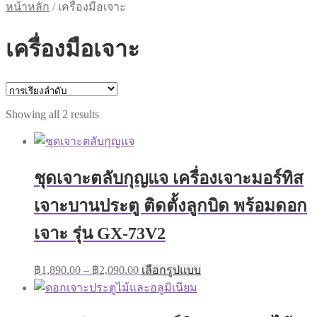
หน้าหลัก
/
เครื่องมือเจาะ
เครื่องมือเจาะ
Showing all 2 results
ชุดเจาะตลับกุญแจ เครื่องเจาะมอร์ทิส
เจาะบานประตู ติดตั้งลูกบิด พร้อมดอก
เจาะ รุ่น GX-73V2
Price
This
฿
1,890.00
–
฿
2,090.00
เลือกรูปแบบ
range:
product
has
฿1,890.00
multiple
through