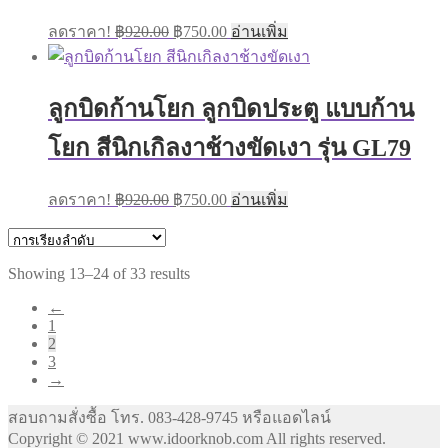
Original
Current
ลดราคา!
฿
920.00
฿
750.00
อ่านเพิ่ม
price
price
was:
is:
฿920.00.
฿750.00.
ลูกบิดก้านโยก ลูกบิดประตู แบบก้าน
โยก สีนิกเกิลงาช้างขัดเงา รุ่น GL79
Original
Current
ลดราคา!
฿
920.00
฿
750.00
อ่านเพิ่ม
price
price
was:
is:
฿920.00.
฿750.00.
Showing 13–24 of 33 results
←
1
2
3
→
สอบถามสั่งซื้อ โทร. 083-428-9745 หรือแอดไลน์
Copyright © 2021 www.idoorknob.com All rights reserved.